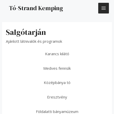
Skip
MAI
Tó-Strand Kemping
to
content
ME
Salgótarján
Ajánlott látnivalók és programok
Karancs kilátó
Medves fennsík
Középbánya tó
Eresztvény
Földalatti bányamúzeum