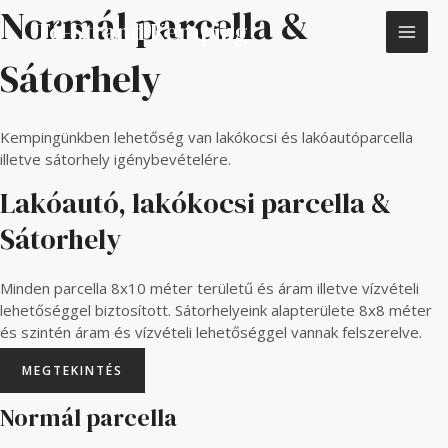
Skip
Normál parcella &
MAI
Tó-Strand Kemping
to
content
ME
Sátorhely
Kempingünkben lehetőség van lakókocsi és lakóautóparcella
illetve sátorhely igénybevételére.
Lakóautó, lakókocsi parcella &
Sátorhely
Minden parcella 8x10 méter területű és áram illetve vízvételi
lehetőséggel biztosított. Sátorhelyeink alapterülete 8x8 méter
és szintén áram és vízvételi lehetőséggel vannak felszerelve.
MEGTEKINTÉS
Normál parcella