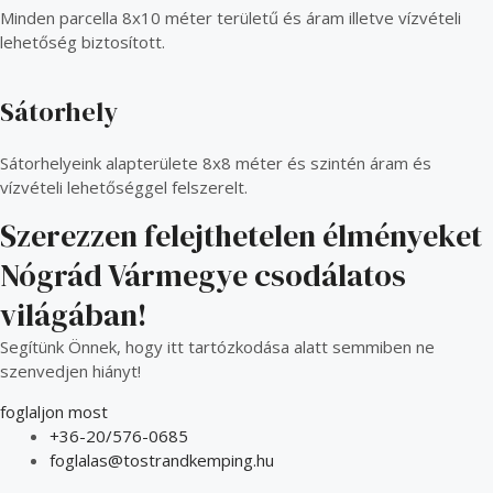
Minden parcella 8x10 méter területű és áram illetve vízvételi
lehetőség biztosított.
Sátorhely
Sátorhelyeink alapterülete 8x8 méter és szintén áram és
vízvételi lehetőséggel felszerelt.
Szerezzen felejthetelen élményeket
Nógrád Vármegye csodálatos
világában!
Segítünk Önnek, hogy itt tartózkodása alatt semmiben ne
szenvedjen hiányt!
foglaljon most
+36-20/576-0685
foglalas@tostrandkemping.hu